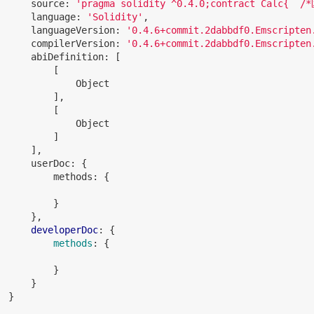
      source: 
'pragma solidity ^0.4.0;contract Calc{
      language: 
'Solidity'
,

      languageVersion: 
'0.4.6+commit.2dabbdf0.Emscripten
      compilerVersion: 
'0.4.6+commit.2dabbdf0.Emscripten
      abiDefinition: [

          [

              Object

          ],

          [

              Object

          ]

      ],

      userDoc: {

          methods: {

}

      },

developerDoc
: 
{

methods
:
 {

}

      }

 }
