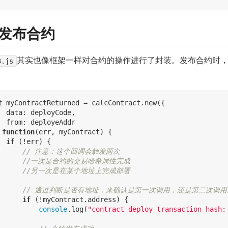
. 发布合约
3.js
其实也像框架一样对合约的操作进行了封装。发布合约时
t
 myContractReturned = calcContract.new({

  data: deployCode,

  from: deployeAddr

 
function
(err, myContract)
{

if
 (!err) {

// 注意：这个回调会触发两次
//一次是合约的交易哈希属性完成
//另一次是在某个地址上完成部署
// 通过判断是否有地址，来确认是第一次调用，还是第二次调用
if
 (!myContract.address) {

console
.log(
"contract deploy transaction hash: