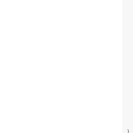
  
  
  
  
  
  
  
  
  
  
  
  
  
  
  
  
   