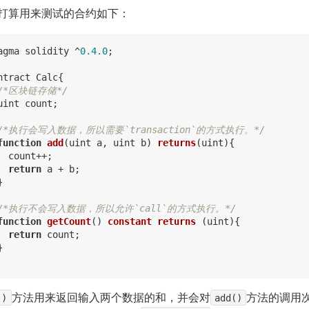
打算用来测试的合约如下：
agma solidity ^
0.4
.0
;

ntract Calc{

/*区块链存储*/
uint count;

/*执行会写入数据，所以需要`transaction`的方式执行。*/
function
add
(uint a, uint b)
returns
(uint)
{

  count++;

return
 a + b;



/*执行不会写入数据，所以允许`call`的方式执行。*/
function
getCount
()
constant
returns
(uint)
{

return
 count;



()
方法用来返回输入两个数据的和，并会对
add()
方法的调用