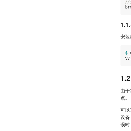
/
1.
安装
$ 
v7
1
由于
点。
可以
设备
误时