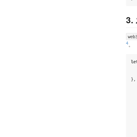
3
web
4
。
le
  
  
},