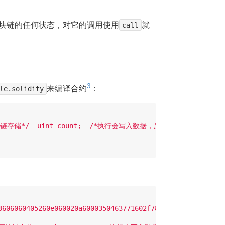
块链的任何状态，对它的调用使用
call
就
3
le.solidity
来编译合约
：
/*区块链存储*/  uint count;  /*执行会写入数据，所以需要`transaction
3606060405260e060020a6000350463771602f781146026578063a87