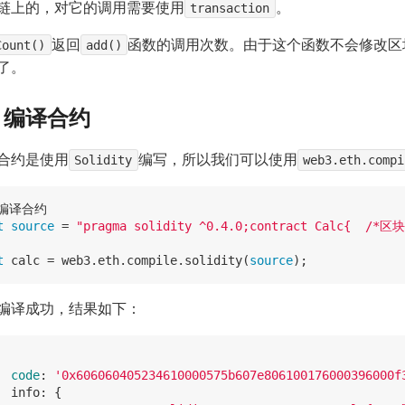
链上的，对它的调用需要使用
transaction
。
Count()
返回
add()
函数的调用次数。由于这个函数不会修改区
了。
2 编译合约
合约是使用
Solidity
编写，所以我们可以使用
web3.eth.compi
t
source
 = 
"pragma solidity ^0.4.0;contract Calc{  
t
 calc = web3.eth.compile.solidity(
source
编译成功，结果如下：
code
:
'0x606060405234610000575b607e806100176000396000f
  info: {
