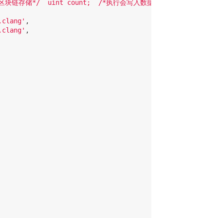
  /*区块链存储*/  uint count;  /*执行会写入数据，所以需要`transacti
.clang'
,

.clang'
,
